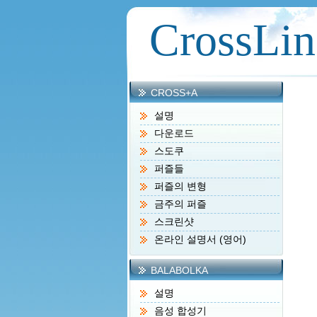
CrossLin
CROSS+A
설명
다운로드
스도쿠
퍼즐들
퍼즐의 변형
금주의 퍼즐
스크린샷
온라인 설명서 (영어)
BALABOLKA
설명
음성 합성기