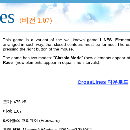
es
(버전
1.07)
This game is a variant of the well-known game
LINES
. Elemen
arranged in such way, that closed contours must be formed. The us
pressing the right button of the mouse.
The game has two modes: "
Classic Mode
" (new elements appear a
Race
" (new elements appear in equal time intervals).
CrossLines 다운로드
크기:
475 kB
버전:
1.07
라이센스:
프리웨어 (Freeware)
운영 체제:
Microsoft Windows XP/Vista/7/8/10/11