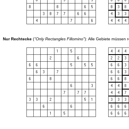
Nur Rechtecke
(
"Only Rectangles Fillomino"
): Alle Gebiete müssen r