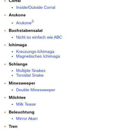
Corral
Inside/Outside Corral
Arukone
3
Arukone
Buchstabensalat
Nicht so einfach wie ABC
Ichimaga
Kreuzungs-Ichimaga
Magnetisches Ichimaga
Schlange
Multiple Snakes
Toroidal Snake
Minesweeper
Double Minesweeper
Milchtee
Milk Tease
Beleuchtung
Mirror Akari
Tren