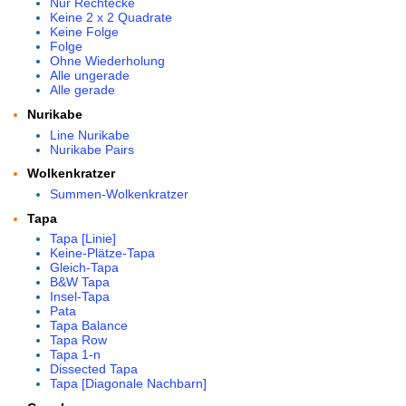
Nur Rechtecke
Keine 2 x 2 Quadrate
Keine Folge
Folge
Ohne Wiederholung
Alle ungerade
Alle gerade
Nurikabe
Line Nurikabe
Nurikabe Pairs
Wolkenkratzer
Summen-Wolkenkratzer
Tapa
Tapa [Linie]
Keine-Plätze-Tapa
Gleich-Tapa
B&W Tapa
Insel-Tapa
Pata
Tapa Balance
Tapa Row
Tapa 1-n
Dissected Tapa
Tapa [Diagonale Nachbarn]