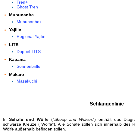
Tren+
Ghost Tren
Mubunanba
Mubunanba+
Yajilin
Regional Yajilin
LITS
Doppel-LITS
Kapama
Sonnenbrille
Makaro
Masakuchi
Schlangenlinie
In
Schafe und Wölfe
(
"Sheep and Wolves"
) enthält das Diag
schwarze Kreuze ("Wölfe"). Alle Schafe sollen sich innerhalb des
Wölfe außerhalb befinden sollen.