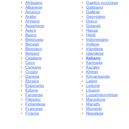
Afrikaans
Gaelico scozzese
Albanese
Galiziano
Amarico
Gallese
Arabo
Georgiano
Armeno
Greco
Assamese
Gujarati
Azero
Hausa
Basco
Hindī
Belorusso
Indonesiano
Bengali
Inglese
Bosniaco
Irlandese
Bulgaro
Islandese
Catalano
Italiano
Ceco
Kannaḍa
Coreano
Kazako
Croato
Khmer
Danese
Kinyarwanda
Ebraico
Latino
Esperanto
Lettone
Estone
Lituano
Faroense
Lussemburghese
Filippino
Macedone
Finlandese
Marathi
Francese
Mongolo
Frisone
Nepalese