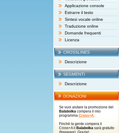
Applicazione console
Estrarre il testo
Sintesi vocale online
Traduzione online
Domande frequenti
Licenza
CROSSLINES
Descrizione
SEGMENTI
Descrizione
DONAZIONI
Se vuoi aiutare la promozione del
Balabolka
compera il mio
programma
Cross+A
.
Finchè la gente compera il
Cross+A il
Balabolka
sarà gratuito
(freeware). Grazie!