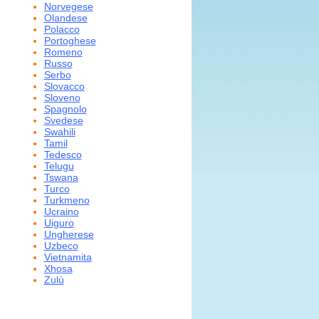
Norvegese
Olandese
Polacco
Portoghese
Romeno
Russo
Serbo
Slovacco
Sloveno
Spagnolo
Svedese
Swahili
Tamil
Tedesco
Telugu
Tswana
Turco
Turkmeno
Ucraino
Uiguro
Ungherese
Uzbeco
Vietnamita
Xhosa
Zulù